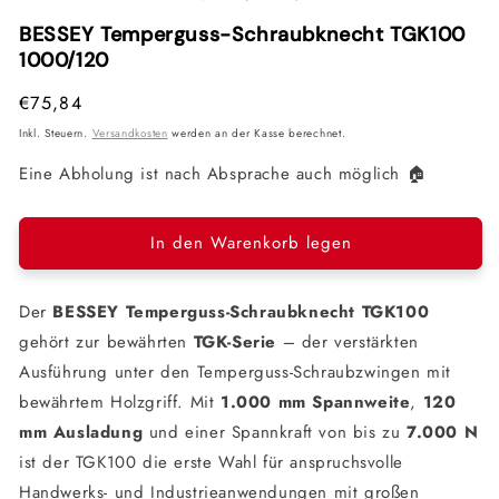
Modal
Modal
Mod
öffnen
öffnen
öffn
BESSEY Temperguss-Schraubknecht TGK100
1000/120
Normaler
€75,84
Preis
Inkl. Steuern.
Versandkosten
werden an der Kasse berechnet.
Eine Abholung ist nach Absprache auch möglich 🏠
In den Warenkorb legen
Der
BESSEY Temperguss-Schraubknecht TGK100
gehört zur bewährten
TGK-Serie
– der verstärkten
Ausführung unter den Temperguss-Schraubzwingen mit
bewährtem Holzgriff. Mit
1.000 mm Spannweite
,
120
mm Ausladung
und einer Spannkraft von bis zu
7.000 N
ist der TGK100 die erste Wahl für anspruchsvolle
Handwerks- und Industrieanwendungen mit großen