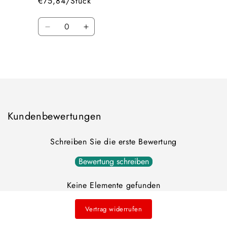
€75,84/Stück
Anzahl
Verringern
Erhöhen
Sie
Sie
die
die
Wird
Menge
Menge
für
für
geladen ...
Default
Default
Title
Title
Kundenbewertungen
Schreiben Sie die erste Bewertung
Bewertung schreiben
Keine Elemente gefunden
Vertrag widerrufen