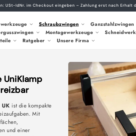
ivatkunden – einfach bestellen, keine Gewerbeanmeldung erfor
nwerkzeuge
Schraubzwingen
Ganzstahlzwingen
rgusszwingen
Montagewerkzeuge
Schneidwer
teile
Ratgeber
Unsere Firma
e UniKlamp
preizbar
p UK
ist die kompakte
reizaufgaben. Mit
efächen,
n und einer