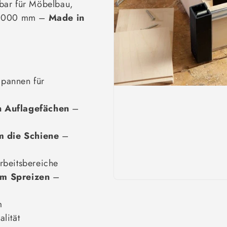
zbar für Möbelbau,
 1.000 mm –
Made in
Spannen für
n Auflagefächen
–
m die Schiene
–
rbeitsbereiche
m Spreizen
–
m
lität