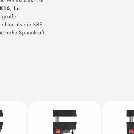
es Werkstücks. Für
K16
, für
r große
ichter als die KRE-
ne hohe Spannkraft