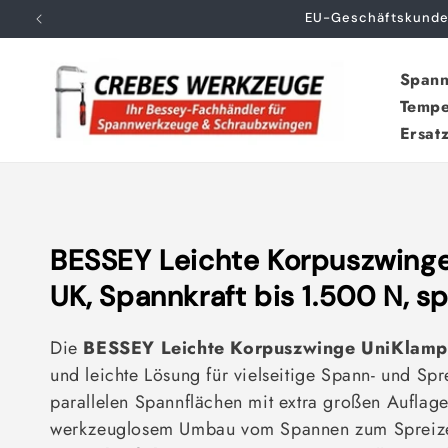
Direkt
Auch für Pr
zum
Inhalt
Span
Tempe
Ersatz
K
BESSEY Leichte Korpuszwing
a
UK, Spannkraft bis 1.500 N, s
t
Die
BESSEY Leichte Korpuszwinge UniKlam
e
und leichte Lösung für vielseitige Spann- und Sp
g
parallelen Spannflächen mit extra großen Auflag
werkzeuglosem Umbau vom Spannen zum Spreize
o