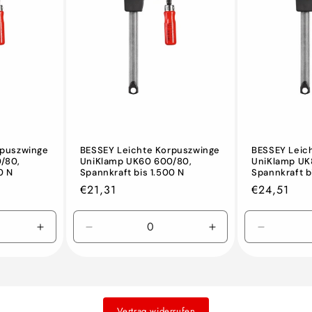
rpuszwinge
BESSEY Leichte Korpuszwinge
BESSEY Leic
/80,
UniKlamp UK60 600/80,
UniKlamp UK
0 N
Spannkraft bis 1.500 N
Spannkraft b
Normaler
€21,31
Normaler
€24,51
Preis
Preis
Erhöhen
Verringern
Erhöhen
Verringer
Sie
Sie
Sie
Sie
die
die
die
die
Menge
Menge
Menge
Menge
für
für
für
für
Default
Default
Default
Default
Vertrag widerrufen