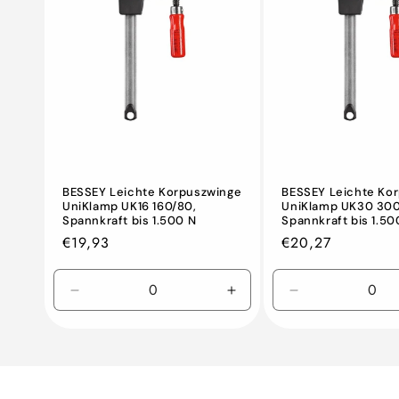
BESSEY Leichte Korpuszwinge
BESSEY Leichte Ko
UniKlamp UK16 160/80,
UniKlamp UK30 300
Spannkraft bis 1.500 N
Spannkraft bis 1.50
Normaler
€19,93
Normaler
€20,27
Preis
Preis
Verringern
Erhöhen
Verringern
Sie
Sie
Sie
die
die
die
Menge
Menge
Menge
für
für
für
Default
Default
Default