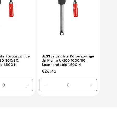
hte Korpuszwinge
BESSEY Leichte Korpuszwinge
80 800/80,
UniKlamp UK100 1000/80,
is 1.500 N
Spannkraft bis 1.500 N
Normaler
€26,42
Preis
n
Erhöhen
Verringern
Erhöhen
Sie
Sie
Sie
die
die
die
Menge
Menge
Menge
für
für
für
Default
Default
Default