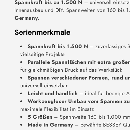
Spannkraft bis zu 1.500 N
– universell einset
r
Innenausbau und DIY. Spannweiten von 160 bis
i
Germany
.
e
Serienmerkmale
:
Spannkraft bis 1.500 N
– zuverlässiges 
vielseitige Projekte
Parallele Spannflächen mit extra große
für gleichmäßigen Druck auf das Werkstück
Spannen verschiedener Formen, rund u
universell einsetzbar
Leicht und handlich
– ideal für beengte A
Werkzeugloser Umbau vom Spannen zu
maximale Flexibilität im Einsatz
5 Größen
– Spannweite 160 bis 1.000 m
Made in Germany
– bewährte BESSEY Qua