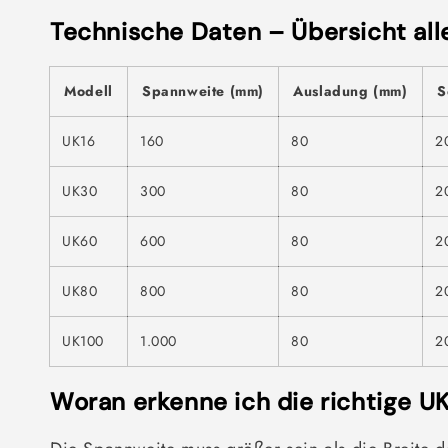
Technische Daten – Übersicht all
Modell
Spannweite (mm)
Ausladung (mm)
S
UK16
160
80
2
UK30
300
80
2
UK60
600
80
2
UK80
800
80
2
UK100
1.000
80
2
Woran erkenne ich die richtige U