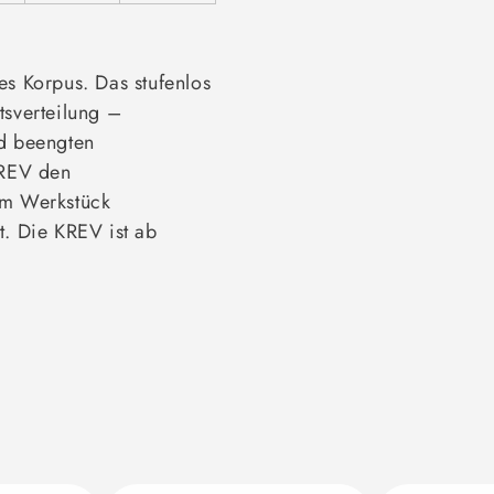
es Korpus. Das stufenlos
tsverteilung –
nd beengten
KREV den
am Werkstück
t. Die KREV ist ab