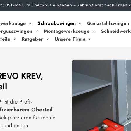
: USt-IdNr. im Checkout eingeben – Zahlung erst nach Erhalt
nwerkzeuge
Schraubzwingen
Ganzstahlzwingen
rgusszwingen
Montagewerkzeuge
Schneidwer
teile
Ratgeber
Unsere Firma
REVO KREV,
il
V
ist die Profi-
 fixierbarem Oberteil
ck platzieren für ideale
en und engen