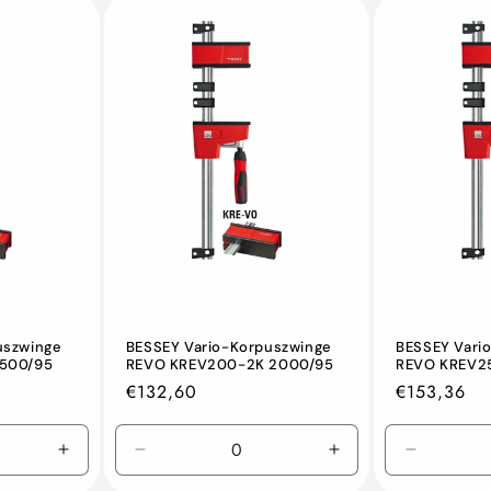
uszwinge
BESSEY Vario-Korpuszwinge
BESSEY Vari
1500/95
REVO KREV200-2K 2000/95
REVO KREV2
Normaler
€132,60
Normaler
€153,36
Preis
Preis
Erhöhen
Verringern
Erhöhen
Verringer
Sie
Sie
Sie
Sie