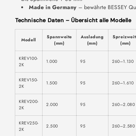
Made in Germany
– bewährte BESSEY Qua
Technische Daten – Übersicht alle Modelle
Spannweite
Ausladung
Spreizwei
Modell
(mm)
(mm)
(mm)
KREV100-
1.000
95
260–1.130
2K
KREV150-
1.500
95
260–1.610
2K
KREV200-
2.000
95
260–2.080
2K
KREV250-
2.500
95
260–2.580
2K