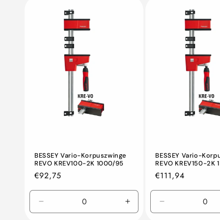
BESSEY Vario-Korpuszwinge
BESSEY Vario-Korp
REVO KREV100-2K 1000/95
REVO KREV150-2K 
Normaler
€92,75
Normaler
€111,94
Preis
Preis
Verringern
Erhöhen
Verringern
Sie
Sie
Sie