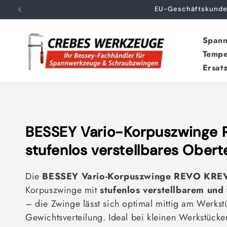
Direkt
EU-Geschäftskunden
zum
Inhalt
Span
Tempe
Ersatz
K
BESSEY Vario-Korpuszwinge 
a
stufenlos verstellbares Oberte
t
Die
BESSEY Vario-Korpuszwinge REVO KRE
e
Korpuszwinge mit
stufenlos verstellbarem und
g
– die Zwinge lässt sich optimal mittig am Werkstü
Gewichtsverteilung. Ideal bei kleinen Werkstück
o