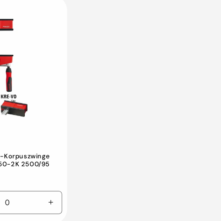
o-Korpuszwinge
50-2K 2500/95
n
Erhöhen
Sie