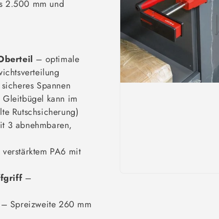
bis 2.500 mm und
Oberteil
– optimale
ichtsverteilung
d sicheres Spannen
Gleitbügel kann im
lte Rutschsicherung)
t 3 abnehmbaren,
 verstärktem PA6 mit
griff
–
– Spreizweite 260 mm