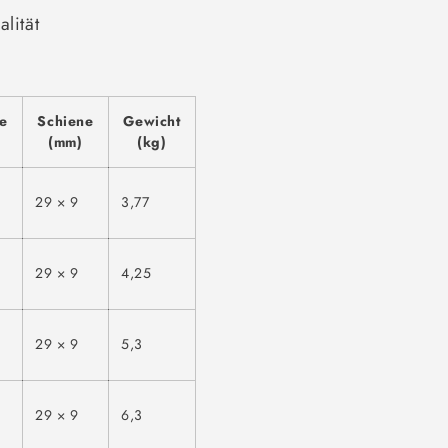
lität
te
Schiene
Gewicht
(mm)
(kg)
29 × 9
3,77
29 × 9
4,25
29 × 9
5,3
29 × 9
6,3