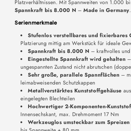
Platzverhältnissen. Mit Spannweiten von 1.000 
r
Spannkraft bis 8.000 N
–
Made in Germany
.
i
Serienmerkmale
e
Stufenlos verstellbares und fixierbares 
:
Platzierung mittig am Werkstück für ideale Gew
Spannkraft bis 8.000 N
– kraftvolles un
Eingestellte Spannkraft wird gehalten
– 
ungespannten Zustand nicht abrutschen (doppe
Sehr große, parallele Spannflächen
– mi
leimabweisenden Schutzkappen
Metallverstärktes Kunststoffgehäuse
aus
eingelegten Blechteilen
Hochwertiger 2-Komponenten-Kunststoff
Innensechskant, max. Drehmoment 17 Nm
Werkzeuglos umsteckbar zum Spreizen
bis Spannweite + 80 mm