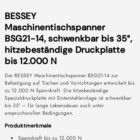
K
BESSEY
a
Maschinentischspanner
t
BSG21-14, schwenkbar bis 35°,
e
hitzebeständige Druckplatte
g
bis 12.000 N
o
Der BESSEY Maschinentischspanner BSG21-14 zur
r
Befestigung auf Tischen und Vorrichtungen entwickelt bis
zu 12.000 N Spannkraft. Die hitzebeständige
i
Spezialdruckplatte mit Sinterstahleinlage ist schwenkbar
e
bis 35° – für lange Lebensdauer auch unter
anspruchsvollen Bedingungen.
:
Produktmerkmale
Spannkraft bis zu 12.000 N