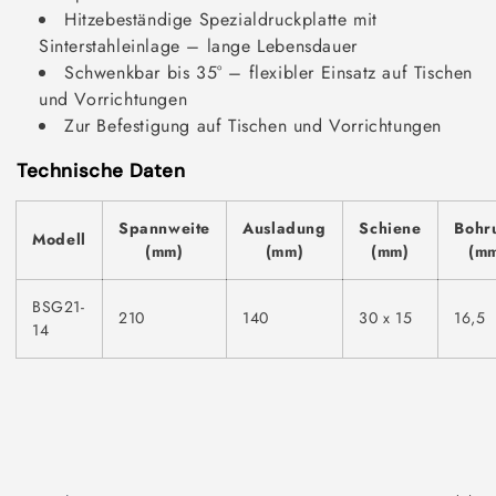
Hitzebeständige Spezialdruckplatte mit
Sinterstahleinlage – lange Lebensdauer
Schwenkbar bis 35° – flexibler Einsatz auf Tischen
und Vorrichtungen
Zur Befestigung auf Tischen und Vorrichtungen
Technische Daten
Spannweite
Ausladung
Schiene
Bohr
Modell
(mm)
(mm)
(mm)
(m
BSG21-
210
140
30 x 15
16,5
14