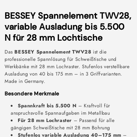
K
BESSEY Spannelement TWV28,
a
variable Ausladung bis 5.500
t
N für 28 mm Lochtische
e
Das
BESSEY Spannelement TWV28
ist die
g
professionelle Spannlösung für Schweißtische und
Werkbänke mit 28 mm Lochraster. Stufenlos verstellbare
o
Ausladung von 40 bis 175 mm – in 3 Griffvarianten.
r
Made in Germany.
i
Besondere Merkmale
e
Spannkraft bis 5.500 N
– Kraftvoll für
:
anspruchsvolle Spannaufgaben im Metallbau
Für 28 mm Lochraster
– Passend für alle
gängigen Schweißtische mit 28 mm Bohrung
Stufenlos variable Ausladung 40–175 mm
–