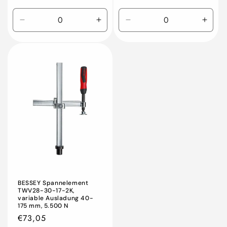
Preis
Preis
Verringern
Erhöhen
Verringern
Erhö
Sie
Sie
Sie
Sie
die
die
die
die
Menge
Menge
Menge
Meng
für
für
für
für
Default
Default
Default
Defau
Title
Title
Title
Title
BESSEY Spannelement
TWV28-30-17-2K,
variable Ausladung 40-
175 mm, 5.500 N
Normaler
€73,05