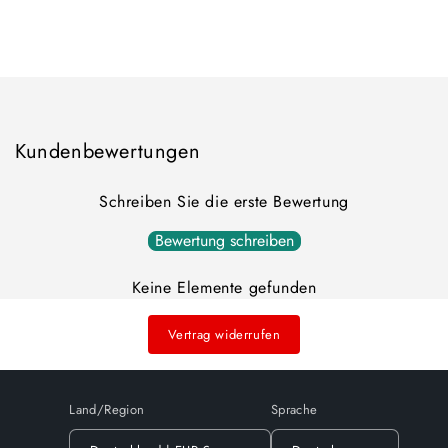
Sie
Sie
die
die
Wird
Menge
Menge
für
für
geladen ...
Default
Default
Title
Title
Kundenbewertungen
Schreiben Sie die erste Bewertung
Bewertung schreiben
Keine Elemente gefunden
Vertrag widerrufen
Land/Region
Sprache