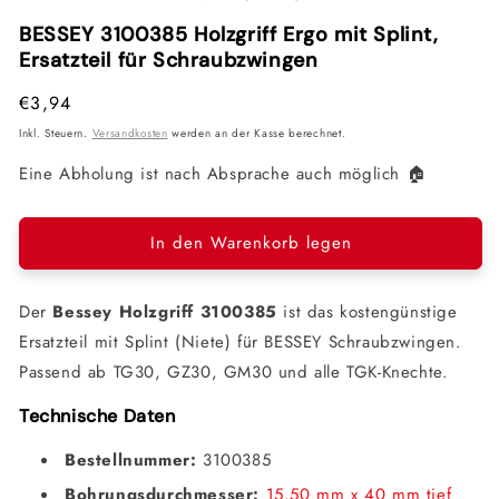
Modal
Modal
Mod
öffnen
öffnen
öffn
BESSEY 3100385 Holzgriff Ergo mit Splint,
Ersatzteil für Schraubzwingen
Normaler
€3,94
Preis
Inkl. Steuern.
Versandkosten
werden an der Kasse berechnet.
Eine Abholung ist nach Absprache auch möglich 🏠
In den Warenkorb legen
Der
Bessey Holzgriff 3100385
ist das kostengünstige
Ersatzteil mit Splint (Niete) für BESSEY Schraubzwingen.
Passend ab TG30, GZ30, GM30 und alle TGK-Knechte.
Technische Daten
Bestellnummer:
3100385
Bohrungsdurchmesser:
15,50 mm x 40 mm tief