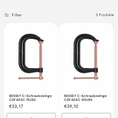
Filter
5 Produkte
BESSEY C-Schraubzwinge
BESSEY C-Schraubzwinge
CDF403C 75/60
CDF404C 105/85
Normaler
€33,17
Normaler
€39,10
Preis
Preis