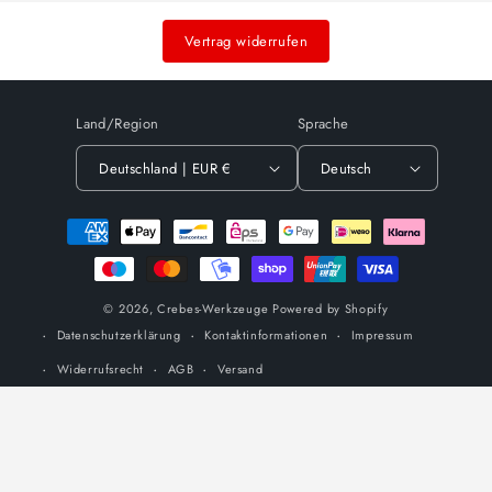
Menge
Menge
für
für
Vertrag widerrufen
Default
Default
Title
Title
Land/Region
Sprache
Deutschland | EUR €
Deutsch
Zahlungsmethoden
© 2026,
Crebes-Werkzeuge
Powered by Shopify
Datenschutzerklärung
Kontaktinformationen
Impressum
Widerrufsrecht
AGB
Versand