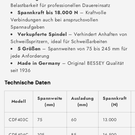
Belastbarkeit für professionellen Dauereinsatz
Spannkraft bis 18.000 N
– Kraftvolle
Verbindungen auch bei anspruchsvollen
Spannaufgaben
Verkupferte Spindel
– Verhindert Anhaften von
Schweißspritzern, ideal für Schweißarbeiten
5 Größen
– Spannweiten von 75 bis 245 mm für
jede Anforderung
Made in Germany
– Original BESSEY Qualität
seit 1936
Technische Daten
Spannweite
Ausladung
Spannkraft
Modell
(mm)
(mm)
(N)
CDF403C
75
60
13.000
CDF404C
105
85
16.500