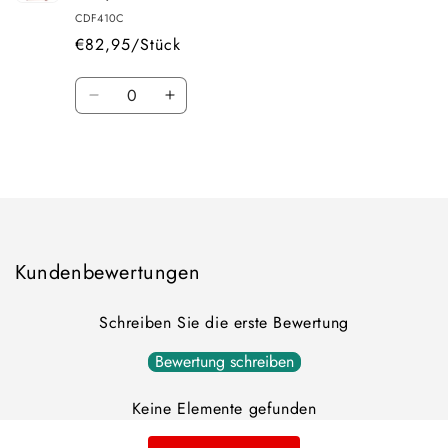
CDF410C
€82,95/Stück
Anzahl
Verringern
Erhöhen
Sie
Sie
die
die
Wird
Menge
Menge
für
für
geladen ...
Default
Default
Title
Title
Kundenbewertungen
Schreiben Sie die erste Bewertung
Bewertung schreiben
Keine Elemente gefunden