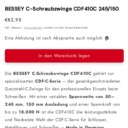
Modal
Modal
Mod
öffnen
öffnen
öffn
BESSEY C-Schraubzwinge CDF410C 245/150
Normaler
€82,95
Preis
Inkl. Steuern.
Versandkosten
werden an der Kasse berechnet.
Eine Abholung ist nach Absprache auch möglich 🏠
In den Warenkorb legen
Die
BESSEY C-Schraubzwinge CDF410C
gehört zur
spezialisierten
CDF-C-Serie
– der gesenkgeschmiedeten
Ganzstahl-C-Zwinge für den professionellen Einsatz beim
Schweißen. Mit einer variablen
Spannweite von 50–
245 mm
,
150 mm Ausladung
und einer Spannkraft von
bis zu
18.000 N
ist die CDF410C die leistungsstärkste
und flexibelste Wahl der CDF-C-Serie für Schlosser,
Metallbauer und Schweißer –
Made in Germany
.