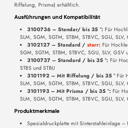
Riffelung, Prisma) erhältlich.
r
i
Ausführungen und Kompatibilität
e
3100736 – Standar/ bis 35 °:
Für Hochl
:
SLM, SGM, SGTM, STBM, STBVC, SGU, SLV,
3102127 – Standard /
starr:
Für Hochle
SGM, SGTM, STBM, STBVC, SGU, SLV, GSV 
3100737 – Standard / bis 35 °:
Für Hoc
STBS und STBU
3101192 – Mit Riffelung
/ bis 35 °
Für 
SLM, SGM, SGTM, STBM, STBVC, SGU, SLV,
3101193 – Mit Prisma
/ bis 35 °:
Für Ho
SLM, SGM, SGTM, STBM, STBVC, SGU, SLV,
Produktmerkmale
Spezialdruckplatte mit Sinterstahleinlage – 