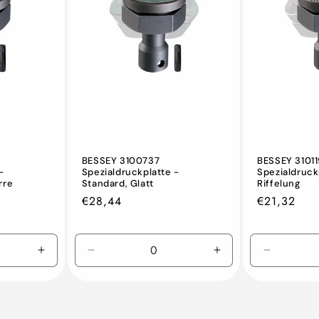
BESSEY 3100737
BESSEY 3101
-
Spezialdruckplatte -
Spezialdruck
rre
Standard, Glatt
Riffelung
Normaler
€28,44
Normaler
€21,32
Preis
Preis
Erhöhen
Verringern
Erhöhen
Verringer
Sie
Sie
Sie
Sie
die
die
die
die
Menge
Menge
Menge
Menge
für
für
für
für