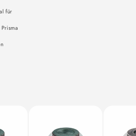
l für
d Prisma
en