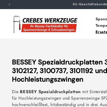
Direkt
EU-Geschäftskunden
zum
Inhalt
Span
Tempe
Ersatz
K
BESSEY Spezialdruckplatten 
a
3102127, 3100737, 3101192 und
t
Hochleistungszwingen
e
Die
BESSEY Spezialdruckplatten
mit Sintersta
g
für Hochleistungszwingen und Sparrenzwinge SP
o
hochverschleißfest, hitzbeständig und in drei Au