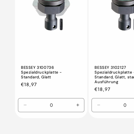
BESSEY 3100736
BESSEY 3102127
Spezialdruckplatte -
Spezialdruckplatte 
Standard, Glatt
Standard, Glatt, sta
Ausführung
Normaler
€18,97
Normaler
€18,97
Preis
Preis
Verringern
Erhöhen
Verringern
Sie
Sie
Sie
die
die
die
Menge
Menge
Menge
für
für
für