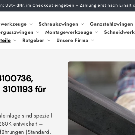
: USt-IdNr. im Checkout eingeben – Zahlung erst nach Erhalt
nwerkzeuge
Schraubzwingen
Ganzstahlzwingen
rgusszwingen
Montagewerkzeuge
Schneidwer
teile
Ratgeber
Unsere Firma
3100736,
 3101193 für
hleinlage sind speziell
Z80K entwickelt –
sführungen (Standard,