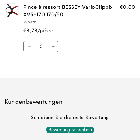
€0,00
Pince à ressort BESSEY VarioClippix
XV5-170 170/50
XV5-170
€8,78/pièce
Quantité
Réduire
Augmenter
la
la
quantité
quantité
Chargement
de
de
Default
Default
en
Title
Title
cours...
Kundenbewertungen
Schreiben Sie die erste Bewertung
Bewertung schreiben