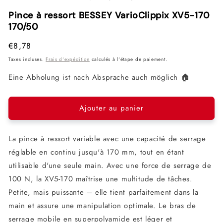
1
2
3
dans
dans
dan
Pince à ressort BESSEY VarioClippix XV5-170
une
une
une
170/50
fenêtre
fenêtre
fenê
modale
modale
mod
Prix
€8,78
habituel
Taxes incluses.
Frais d'expédition
calculés à l'étape de paiement.
Eine Abholung ist nach Absprache auch möglich 🏠
Ajouter au panier
La pince à ressort variable avec une capacité de serrage
réglable en continu jusqu'à 170 mm, tout en étant
utilisable d'une seule main. Avec une force de serrage de
100 N, la XV5-170 maîtrise une multitude de tâches.
Petite, mais puissante – elle tient parfaitement dans la
main et assure une manipulation optimale. Le bras de
serrage mobile en superpolyamide est léger et