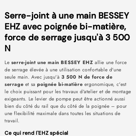
C
Serre-joint à une main BESSEY
o
EHZ avec poignée bi-matière,
l
force de serrage jusqu'à 3 500
l
N
e
Le
serre-joint une main BESSEY EHZ
allie une force
c
de serrage élevée à une utilisation confortable d'une
seule main. Avec jusqu'à
3 500 N de force de
t
serrage
et sa
poignée bi-matière
ergonomique, c'est
i
le choix puissant pour les travaux d'atelier et de montage
exigeants. Le levier de pompe peut être actionné aussi
o
bien du côté du rail que du côté de la poignée – pour
n
une flexibilité maximale dans toutes les situations de
travail.
:
Ce qui rend l'EHZ spécial