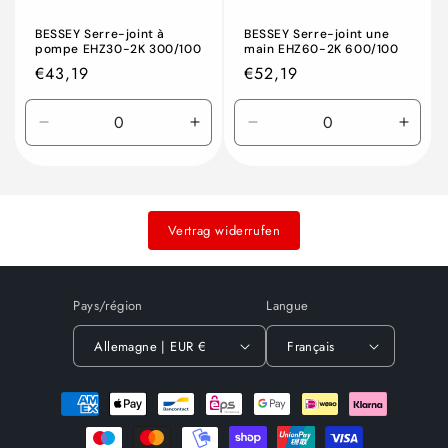
BESSEY Serre-joint à
BESSEY Serre-joint une
pompe EHZ30-2K 300/100
main EHZ60-2K 600/100
Prix
€43,19
Prix
€52,19
habituel
habituel
Réduire
Augmenter
Réduire
Augm
la
la
la
la
quantité
quantité
quantité
quant
de
de
de
de
Default
Default
Default
Defau
Vertrag widerrufen
Title
Title
Title
Title
Pays/région
Langue
Allemagne | EUR €
Français
Moyens
de