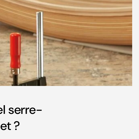
el serre-
et ?