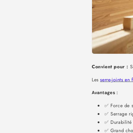
Convient pour :
Se
Les
serre-joints en
Avantages :
✅ Force de 
✅ Serrage rig
✅ Durabilité
✅ Grand choi