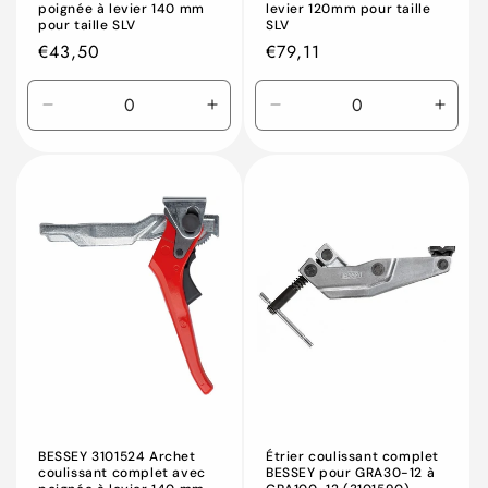
poignée à levier 140 mm
levier 120mm pour taille
pour taille SLV
SLV
Prix
€43,50
Prix
€79,11
habituel
habituel
Réduire
Augmenter
Réduire
Augm
la
la
la
la
quantité
quantité
quantité
quant
de
de
de
de
Default
Default
Default
Defau
Title
Title
Title
Title
BESSEY 3101524 Archet
Étrier coulissant complet
coulissant complet avec
BESSEY pour GRA30-12 à