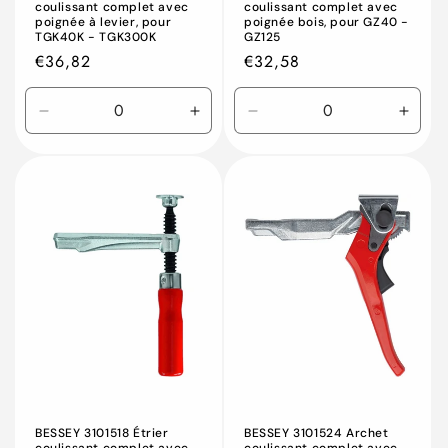
coulissant complet avec
coulissant complet avec
poignée à levier, pour
poignée bois, pour GZ40 -
TGK40K - TGK300K
GZ125
Prix
€36,82
Prix
€32,58
habituel
habituel
Réduire
Augmenter
Réduire
Augm
la
la
la
la
quantité
quantité
quantité
quant
de
de
de
de
Default
Default
Default
Defau
Title
Title
Title
Title
BESSEY 3101518 Étrier
BESSEY 3101524 Archet