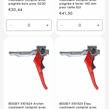
coulissant complet avec
coulissant complet avec
poignée bois, pour GZ30
poignée à levier 140 mm
pour taille SLV
Prix
€30,44
Prix
€41,50
habituel
habituel
Réduire
Augmenter
Réduire
Augm
la
la
la
la
quantité
quantité
quantité
quant
de
de
de
de
Default
Default
Default
Defau
Title
Title
Title
Title
BESSEY 3101524 Archet
BESSEY 3101525 Étau
coulissant complet avec
coulissant complet avec