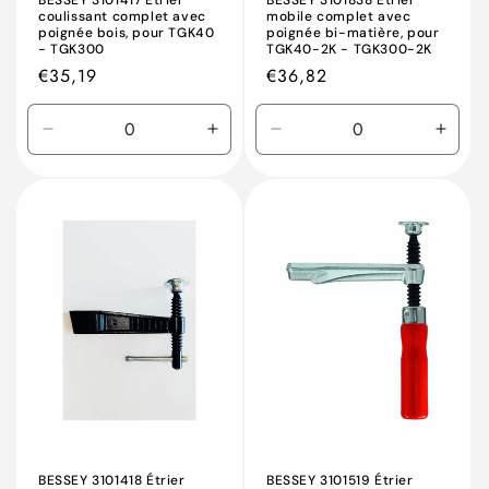
coulissant complet avec
mobile complet avec
poignée bois, pour TGK40
poignée bi-matière, pour
- TGK300
TGK40-2K - TGK300-2K
Prix
€35,19
Prix
€36,82
habituel
habituel
Réduire
Augmenter
Réduire
Augm
la
la
la
la
quantité
quantité
quantité
quant
de
de
de
de
Default
Default
Default
Defau
Title
Title
Title
Title
BESSEY 3101418 Étrier
BESSEY 3101519 Étrier