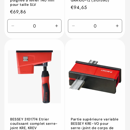
poignée à levier 140 mm
GRA100-12 (3101590)
pour taille SLV
Prix
€94,65
Prix
€69,86
habituel
habituel
Réduire
Augmenter
Réduire
Augm
la
la
la
la
quantité
quantité
quantité
quant
de
de
de
de
Default
Default
Default
Defau
Title
Title
Title
Title
BESSEY 3101774 Etrier
Partie supérieure variable
coulissant complet serre-
BESSEY KRE-VO pour
joint KRE, KREV
serre-joint de corps de