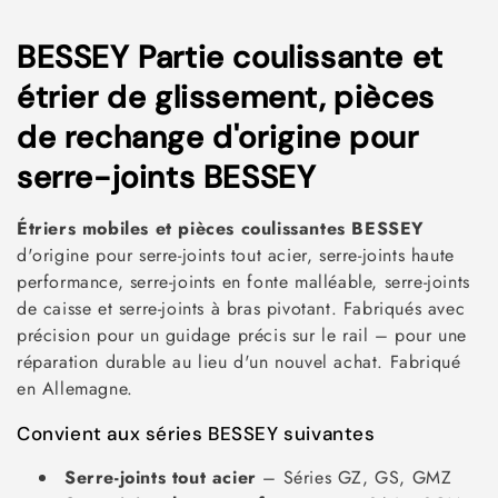
C
BESSEY Partie coulissante et
o
étrier de glissement, pièces
l
de rechange d'origine pour
l
serre-joints BESSEY
e
Étriers mobiles et pièces coulissantes BESSEY
c
d'origine pour serre-joints tout acier, serre-joints haute
performance, serre-joints en fonte malléable, serre-joints
t
de caisse et serre-joints à bras pivotant. Fabriqués avec
i
précision pour un guidage précis sur le rail – pour une
réparation durable au lieu d'un nouvel achat. Fabriqué
o
en Allemagne.
n
Convient aux séries BESSEY suivantes
:
Serre-joints tout acier
– Séries GZ, GS, GMZ