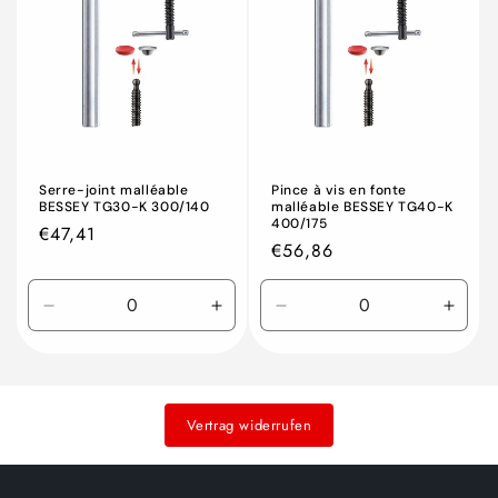
Serre-joint malléable
Pince à vis en fonte
BESSEY TG30-K 300/140
malléable BESSEY TG40-K
400/175
Prix
€47,41
Prix
€56,86
habituel
habituel
Réduire
Augmenter
Réduire
Augm
la
la
la
la
quantité
quantité
quantité
quant
de
de
de
de
Default
Default
Default
Defau
Vertrag widerrufen
Title
Title
Title
Title