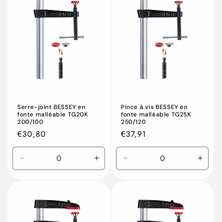
Serre-joint BESSEY en
Pince à vis BESSEY en
fonte malléable TG20K
fonte malléable TG25K
200/100
250/120
Prix
€30,80
Prix
€37,91
habituel
habituel
Réduire
Augmenter
Réduire
Augm
la
la
la
la
quantité
quantité
quantité
quant
de
de
de
de
Default
Default
Default
Defau
Title
Title
Title
Title