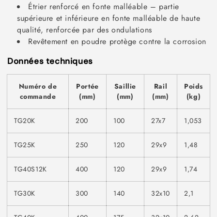
Étrier renforcé en fonte malléable – partie
supérieure et inférieure en fonte malléable de haute
qualité, renforcée par des ondulations
Revêtement en poudre protège contre la corrosion
Données techniques
Numéro de
Portée
Saillie
Rail
Poids
commande
(mm)
(mm)
(mm)
(kg)
TG20K
200
100
27x7
1,053
TG25K
250
120
29x9
1,48
TG40S12K
400
120
29x9
1,74
TG30K
300
140
32x10
2,1