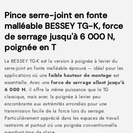
C
Pince serre-joint en fonte
o
malléable BESSEY TG-K, force
l
de serrage jusqu'à 6 000 N,
l
poignée en T
e
Le BESSEY TG-K est la version à poignée à levier du
c
serre-joint en fonte malléable éprouvé – idéal pour les
applications où une
faible hauteur de montage
est
t
essentielle. Avec une
force de serrage allant jusqu'à
i
6 000 N
, il offre la même puissance que le TG
classique, mais avec la poignée à levier peu
o
encombrante aux extrémités arrondies pour une
n
transmission facile de la force lors du serrage.
Particulièrement apprécié dans les espaces de travail
:
restreints et partout où une poignée conventionnelle
prendrait trop de place.