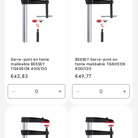
Serre-joint en fonte
BESSEY Serre-joint en
malléable BESSEY
fonte malléable TG60S12K
TG40S12K 400/120
600/120
Prix
€43,83
Prix
€49,77
habituel
habituel
Réduire
Augmenter
Réduire
Augm
la
la
la
la
quantité
quantité
quantité
quant
de
de
de
de
Default
Default
Default
Defau
Title
Title
Title
Title