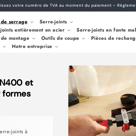
Privatkunden – einfach bestellen, keine Gewerbeanmeldung erf
s de serrage
Serre-joints
joints entièrement en acier
Serre-joints en fonte ma
s de montage
Outils de coupe
Pièces de rechang
Notre entreprise
AN400 et
r formes
erre-joints à