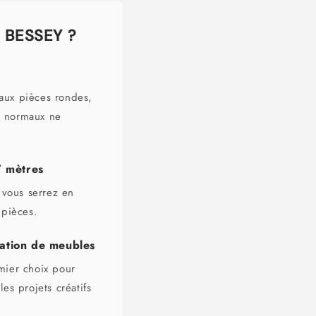
e BESSEY ?
aux pièces rondes,
ts normaux ne
7 mètres
vous serrez en
 pièces.
cation de meubles
mier choix pour
es projets créatifs