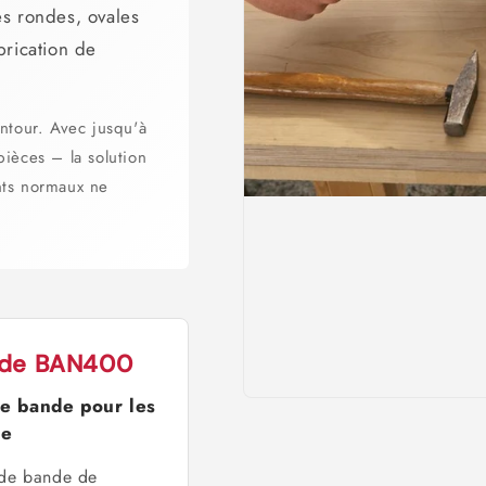
s rondes, ovales
brication de
ntour. Avec jusqu'à
ièces – la solution
ints normaux ne
ande BAN400
e bande pour les
ne
de bande de