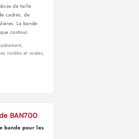
ièces de taille
de cadres, de
ulières. La bande
aque contour.
adrement,
es rondes et ovales,
ande BAN700
e bande pour les