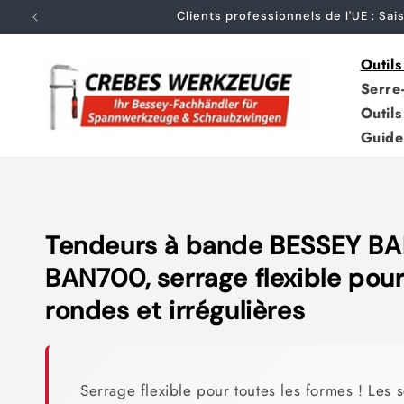
et
Auch für 
passer
au
contenu
Outil
Serre-
Outil
Guide
C
Tendeurs à bande BESSEY B
o
BAN700, serrage flexible pou
l
rondes et irrégulières
l
e
Serrage flexible pour toutes les formes ! Les s