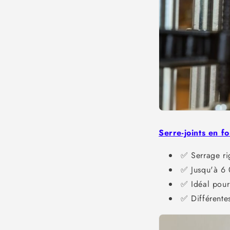
Serre-joints en f
✅ Serrage ri
✅ Jusqu'à 6 
✅ Idéal pour
✅ Différente