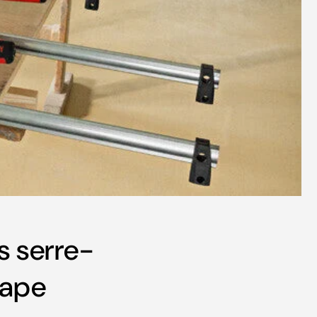
s serre-
tape