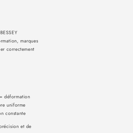
s BESSEY
formation, marques
ler correctement
 = déformation
ère uniforme
on constante
précision et de