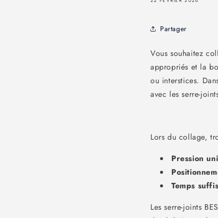
22 FÉVRIER 2026
Partager
Vous souhaitez col
appropriés et la b
ou interstices. Da
avec les serre-join
Lors du collage, tro
Pression un
Positionnem
Temps suffis
Les serre-joints BE