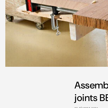
Assembl
joints 