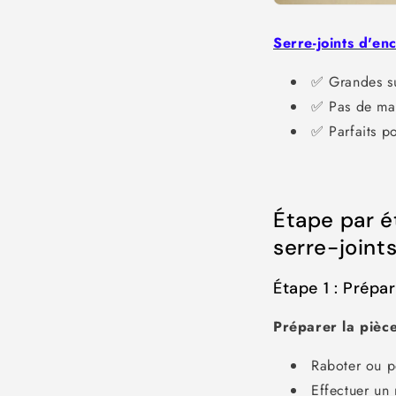
Serre-joints d'e
✅ Grandes su
✅ Pas de mar
✅ Parfaits p
Étape par é
serre-joint
Étape 1 : Prépa
Préparer la pièce 
Raboter ou p
Effectuer un