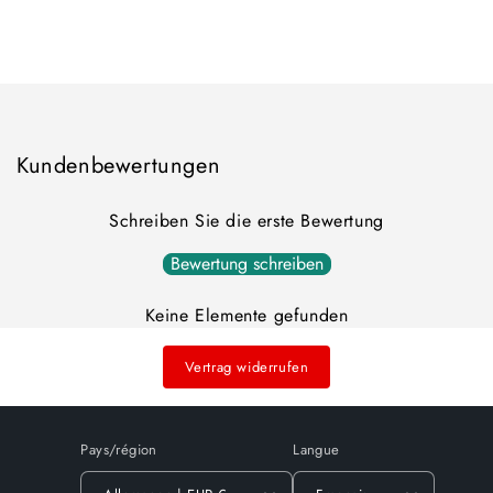
la
la
quantité
quantité
Chargement
de
de
Default
Default
en
Title
Title
cours...
Kundenbewertungen
Schreiben Sie die erste Bewertung
Bewertung schreiben
Keine Elemente gefunden
Vertrag widerrufen
Pays/région
Langue