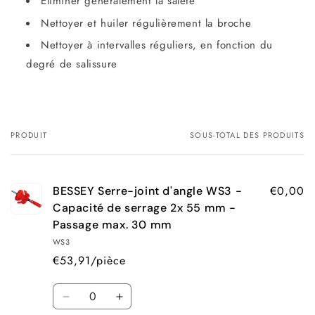
Éliminer généralement la saleté
Nettoyer et huiler régulièrement la broche
Nettoyer à intervalles réguliers, en fonction du
degré de salissure
PRODUIT
SOUS-TOTAL DES PRODUITS
Votre
panier
€0,00
BESSEY Serre-joint d'angle WS3 -
Capacité de serrage 2x 55 mm -
Passage max. 30 mm
WS3
€53,91/pièce
Quantité
Réduire
Augmenter