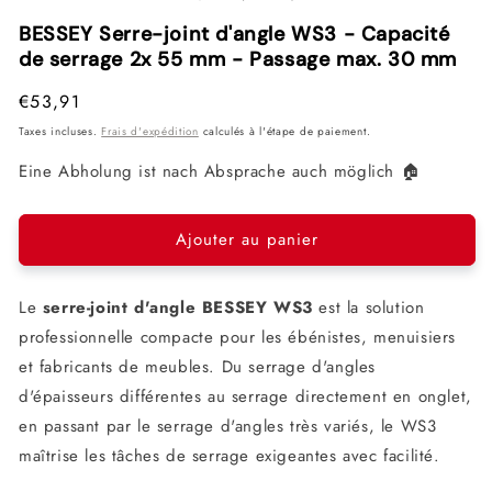
1
2
3
dans
dans
dan
BESSEY Serre-joint d'angle WS3 - Capacité
une
une
une
de serrage 2x 55 mm - Passage max. 30 mm
fenêtre
fenêtre
fenê
modale
modale
mod
Prix
€53,91
habituel
Taxes incluses.
Frais d'expédition
calculés à l'étape de paiement.
Eine Abholung ist nach Absprache auch möglich 🏠
Ajouter au panier
Le
serre-joint d'angle BESSEY WS3
est la solution
professionnelle compacte pour les ébénistes, menuisiers
et fabricants de meubles. Du serrage d'angles
d'épaisseurs différentes au serrage directement en onglet,
en passant par le serrage d'angles très variés, le WS3
maîtrise les tâches de serrage exigeantes avec facilité.