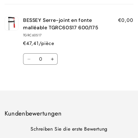
panier
€0,00
BESSEY Serre-joint en fonte
malléable TGRC60S17 600/175
TGRC60S17
€47,41/pièce
Quantité
Réduire
Augmenter
la
la
quantité
quantité
Chargement
de
de
Default
Default
en
Title
Title
cours...
Kundenbewertungen
Schreiben Sie die erste Bewertung