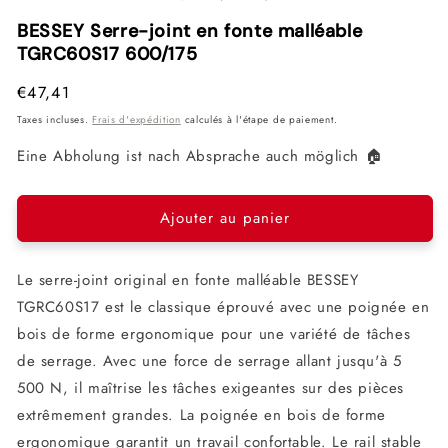
1
2
3
dans
dans
dan
BESSEY Serre-joint en fonte malléable
une
une
une
TGRC60S17 600/175
fenêtre
fenêtre
fenê
modale
modale
mod
Prix
€47,41
habituel
Taxes incluses.
Frais d'expédition
calculés à l'étape de paiement.
Eine Abholung ist nach Absprache auch möglich 🏠
Ajouter au panier
Le serre-joint original en fonte malléable BESSEY
TGRC60S17 est le classique éprouvé avec une poignée en
bois de forme ergonomique pour une variété de tâches
de serrage. Avec une force de serrage allant jusqu'à 5
500 N, il maîtrise les tâches exigeantes sur des pièces
extrêmement grandes. La poignée en bois de forme
ergonomique garantit un travail confortable. Le rail stable