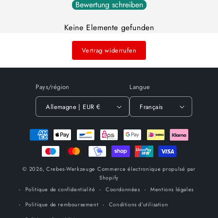
Bewertung schreiben
Keine Elemente gefunden
Vertrag widerrufen
Pays/région
Langue
Allemagne | EUR €
Français
Moyens
de
paiement
© 2026,
Crebes-Werkzeuge
Commerce électronique propulsé par
Shopify
Politique de confidentialité
Coordonnées
Mentions légales
Politique de remboursement
Conditions d’utilisation