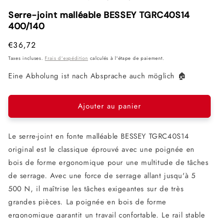
1
2
3
dans
dans
dan
Serre-joint malléable BESSEY TGRC40S14
une
une
une
400/140
fenêtre
fenêtre
fenê
modale
modale
mod
Prix
€36,72
habituel
Taxes incluses.
Frais d'expédition
calculés à l'étape de paiement.
Eine Abholung ist nach Absprache auch möglich 🏠
Ajouter au panier
Le serre-joint en fonte malléable BESSEY TGRC40S14
original est le classique éprouvé avec une poignée en
bois de forme ergonomique pour une multitude de tâches
de serrage. Avec une force de serrage allant jusqu'à 5
500 N, il maîtrise les tâches exigeantes sur de très
grandes pièces. La poignée en bois de forme
ergonomique garantit un travail confortable. Le rail stable