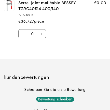
€0,00
Serre-joint malléable BESSEY
TGRC40S14 400/140
TGRC40S14
€36,72/pièce
Quantité
Réduire
Augmenter
la
la
quantité
quantité
Chargement
de
de
Default
Default
en
Title
Title
cours...
Kundenbewertungen
Schreiben Sie die erste Bewertung
Bewertung schreiben