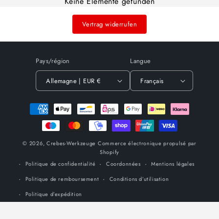
Keine Elemente gefunden
Vertrag widerrufen
Pays/région
Langue
Allemagne | EUR €
Français
Moyens
de
paiement
© 2026,
Crebes-Werkzeuge
Commerce électronique propulsé par
Shopify
Politique de confidentialité
Coordonnées
Mentions légales
Politique de remboursement
Conditions d’utilisation
Politique d’expédition