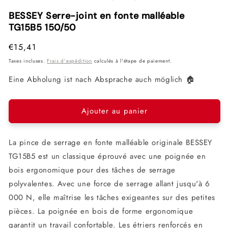
1
2
3
dans
dans
dan
BESSEY Serre-joint en fonte malléable
une
une
une
TG15B5 150/50
fenêtre
fenêtre
fenê
modale
modale
mod
Prix
€15,41
habituel
Taxes incluses.
Frais d'expédition
calculés à l'étape de paiement.
Eine Abholung ist nach Absprache auch möglich 🏠
Ajouter au panier
La pince de serrage en fonte malléable originale BESSEY
TG15B5 est un classique éprouvé avec une poignée en
bois ergonomique pour des tâches de serrage
polyvalentes. Avec une force de serrage allant jusqu'à 6
000 N, elle maîtrise les tâches exigeantes sur des petites
pièces. La poignée en bois de forme ergonomique
garantit un travail confortable. Les étriers renforcés en