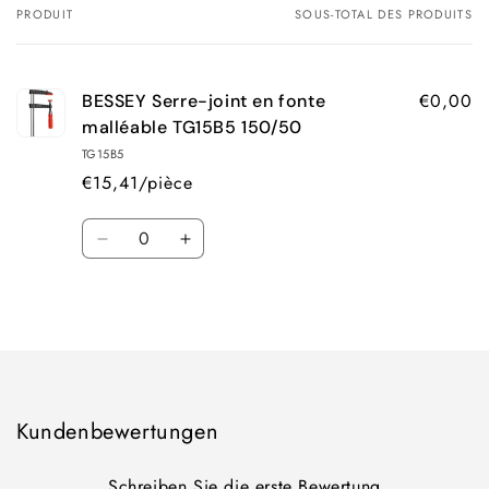
PRODUIT
SOUS-TOTAL DES PRODUITS
Votre
panier
€0,00
BESSEY Serre-joint en fonte
malléable TG15B5 150/50
TG15B5
€15,41/pièce
Quantité
Réduire
Augmenter
la
la
quantité
quantité
Chargement
de
de
Default
Default
en
Title
Title
cours...
Kundenbewertungen
Schreiben Sie die erste Bewertung