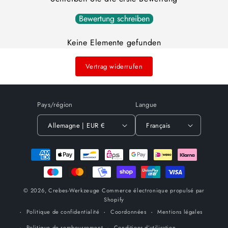
Bewertung schreiben
Keine Elemente gefunden
Vertrag widerrufen
Pays/région
Langue
Allemagne | EUR €
Français
Moyens
de
paiement
© 2026,
Crebes-Werkzeuge
Commerce électronique propulsé par
Shopify
Politique de confidentialité
Coordonnées
Mentions légales
Politique de remboursement
Conditions d’utilisation