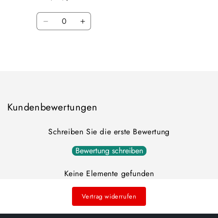
Quantité
Réduire
Augmenter
la
la
quantité
quantité
Chargement
de
de
Default
Default
en
Title
Title
cours...
Kundenbewertungen
Schreiben Sie die erste Bewertung
Bewertung schreiben
Keine Elemente gefunden
Vertrag widerrufen