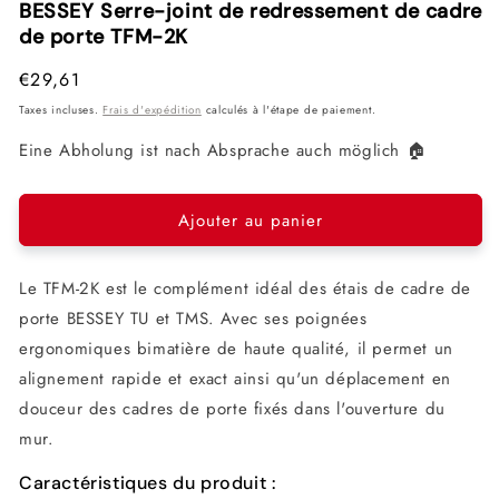
dans
BESSEY Serre-joint de redressement de cadre
fenêtre
fenê
une
modale
mod
de porte TFM-2K
fenêtre
modale
Prix
€29,61
habituel
Taxes incluses.
Frais d'expédition
calculés à l'étape de paiement.
Eine Abholung ist nach Absprache auch möglich 🏠
Ajouter au panier
Le TFM-2K est le complément idéal des étais de cadre de
porte BESSEY TU et TMS. Avec ses poignées
ergonomiques bimatière de haute qualité, il permet un
alignement rapide et exact ainsi qu'un déplacement en
douceur des cadres de porte fixés dans l'ouverture du
mur.
Caractéristiques du produit :