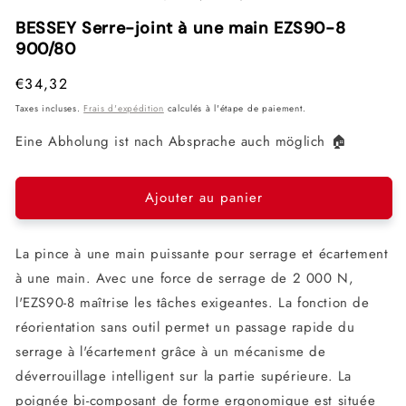
1
2
3
dans
dans
dan
BESSEY Serre-joint à une main EZS90-8
une
une
une
900/80
fenêtre
fenêtre
fenê
modale
modale
mod
Prix
€34,32
habituel
Taxes incluses.
Frais d'expédition
calculés à l'étape de paiement.
Eine Abholung ist nach Absprache auch möglich 🏠
Ajouter au panier
La pince à une main puissante pour serrage et écartement
à une main. Avec une force de serrage de 2 000 N,
l'EZS90-8 maîtrise les tâches exigeantes. La fonction de
réorientation sans outil permet un passage rapide du
serrage à l'écartement grâce à un mécanisme de
déverrouillage intelligent sur la partie supérieure. La
poignée bi-composant de forme ergonomique est située