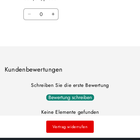
Quantité
Réduire
Augmenter
la
la
quantité
quantité
Chargement
de
de
Default
Default
en
Title
Title
cours...
Kundenbewertungen
Schreiben Sie die erste Bewertung
Bewertung schreiben
Keine Elemente gefunden
Vertrag widerrufen