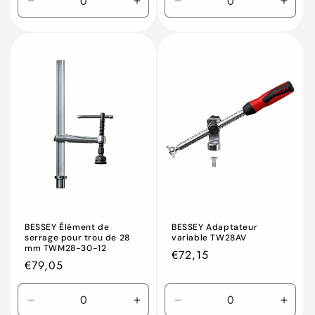
Réduire
Augmenter
Réduire
Augm
la
la
la
la
quantité
quantité
quantité
quant
de
de
de
de
Default
Default
Default
Defau
Title
Title
Title
Title
BESSEY Élément de
BESSEY Adaptateur
serrage pour trou de 28
variable TW28AV
mm TWM28-30-12
Prix
€72,15
Prix
€79,05
habituel
habituel
Réduire
Augmenter
Réduire
Augm