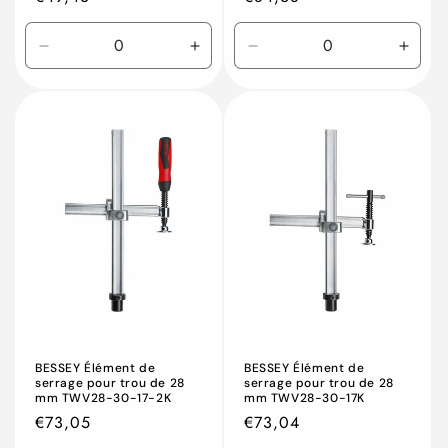
habituel
habituel
Réduire
Augmenter
Réduire
Augm
la
la
la
la
quantité
quantité
quantité
quant
de
de
de
de
Default
Default
Default
Defau
Title
Title
Title
Title
BESSEY Élément de
BESSEY Élément de
serrage pour trou de 28
serrage pour trou de 28
mm TWV28-30-17-2K
mm TWV28-30-17K
Prix
€73,05
Prix
€73,04
habituel
habituel