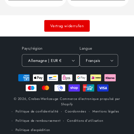
la
la
la
la
quantité
quantité
quantité
quant
de
de
de
de
Default
Default
Default
Defau
Vertrag widerrufen
Title
Title
Title
Title
Pays/région
Langue
Allemagne | EUR €
Français
Moyens
de
paiement
© 2026,
Crebes-Werkzeuge
Commerce électronique propulsé par
Shopify
Politique de confidentialité
Coordonnées
Mentions légales
Politique de remboursement
Conditions d’utilisation
Politique d’expédition