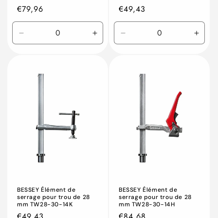
Prix
€79,96
Prix
€49,43
habituel
habituel
Réduire
Augmenter
Réduire
Augm
la
la
la
la
quantité
quantité
quantité
quant
de
de
de
de
Default
Default
Default
Defau
Title
Title
Title
Title
BESSEY Élément de
BESSEY Élément de
serrage pour trou de 28
serrage pour trou de 28
mm TW28-30-14K
mm TW28-30-14H
Prix
€49,43
Prix
€84,68