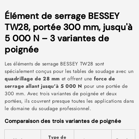
C
Élément de serrage BESSEY
o
TW28, portée 300 mm, jusqu'à
l
5 000 N – 3 variantes de
l
poignée
e
Les éléments de serrage BESSEY TW28 sont
c
spécialement conçus pour les tables de soudage avec un
quadrillage de 28 mm
et offrent une
force de
t
serrage allant jusqu'à 5 000 N
pour une portée de
i
300 mm. Avec trois variantes de poignée et deux
portées, ils couvrent presque toutes les applications dans
o
le domaine du soudage professionnel.
n
Comparaison des trois variantes de poignée
:
Type de