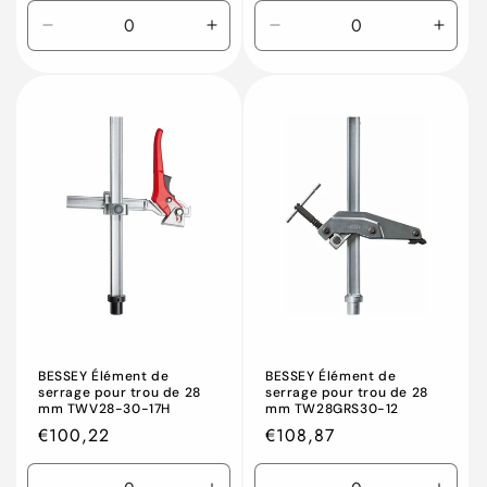
Réduire
Augmenter
Réduire
Augm
la
la
la
la
quantité
quantité
quantité
quant
de
de
de
de
Default
Default
Default
Defau
Title
Title
Title
Title
BESSEY Élément de
BESSEY Élément de
serrage pour trou de 28
serrage pour trou de 28
mm TWV28-30-17H
mm TW28GRS30-12
Prix
€100,22
Prix
€108,87
habituel
habituel