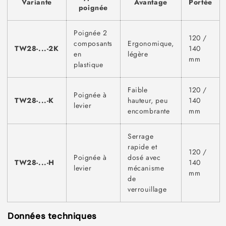
Variante
Avantage
Portée
poignée
Poignée 2
120 /
composants
Ergonomique,
TW28-...-2K
140
en
légère
mm
plastique
Faible
120 /
Poignée à
TW28-...-K
hauteur, peu
140
levier
encombrante
mm
Serrage
rapide et
120 /
Poignée à
dosé avec
TW28-...-H
140
levier
mécanisme
mm
de
verrouillage
Données techniques